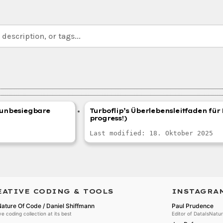
r unbesiegbare
Turboflip’s Überlebensleitfaden für 
progress!)
Last modified: 18. Oktober 2025
EATIVE CODING & TOOLS
INSTAGRA
ature Of Code / Daniel Shiffmann
Paul Prudence
ve coding collection at its best
Editor of DataIsNatu