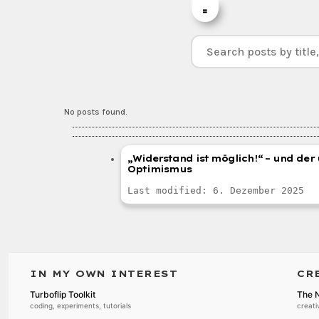
=
No posts found.
„Widerstand ist möglich!“ – und de
Optimismus
Last modified: 6. Dezember 2025
IN MY OWN INTEREST
CR
Turboflip Toolkit
The N
coding, experiments, tutorials
creati