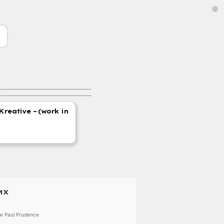
Kreative – (work in
MX
re Paul Prudence