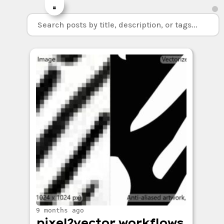
=
9 months ago
pixel2vector workflows